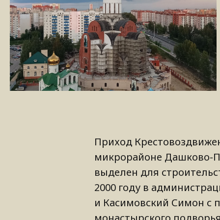
Приход Крестовоздвиженс
микрорайоне Дашково-Пе
выделен для строительс
2000 году в администра
и Касимовский Симон с п
монастырского подворья