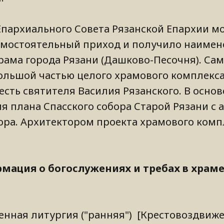
 Епархиального Совета Рязанской Епархии м
амостоятельный приход и получило наиме
рама города Рязани (Дашково-Песочня). Са
ольшой частью целого храмового комплекс
честь святителя Василия Рязанского. В осно
я плана Спасского собора Старой Рязани с
ра. Архитектором проекта храмового комп
ация о богослужениях и требах в храме
твенная литургия ("ранняя") [Крестовоздвиж