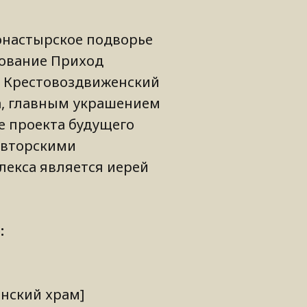
онастырское подворье
нование Приход
м Крестовоздвиженский
а, главным украшением
ве проекта будущего
 авторскими
лекса является иерей
:
енский храм]