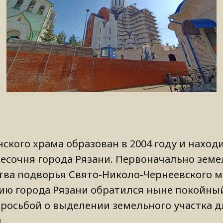
кого храма образован в 2004 году и наход
сочня города Рязани. Первоначально земе
тва подворья Свято-Николо-Чернеевского м
цию города Рязани обратился ныне покойны
росьбой о выделении земельного участка д
.