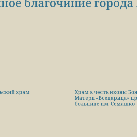
ное благочиние города
ьский храм
Храм в честь иконы Бо
Матери «Всецарица» п
больнице им. Семашко