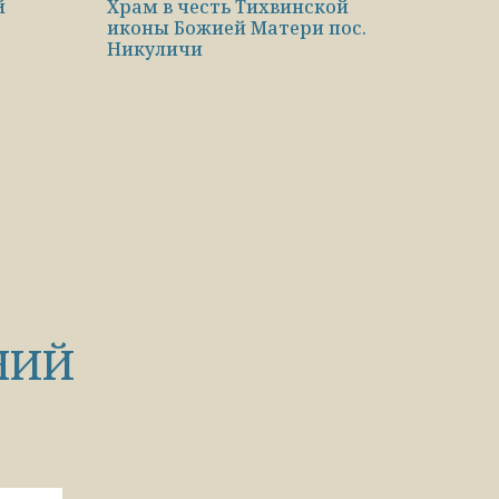
й
Храм в честь Тихвинской
иконы Божией Матери пос.
Никуличи
НИЙ