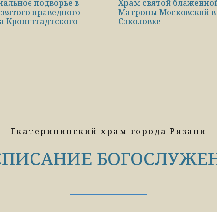
иальное подворье в
Храм святой блаженно
святого праведного
Матроны Московской в
а Кронштадтского
Соколовке
Екатерининский храм города Рязани
СПИСАНИЕ БОГОСЛУЖЕ