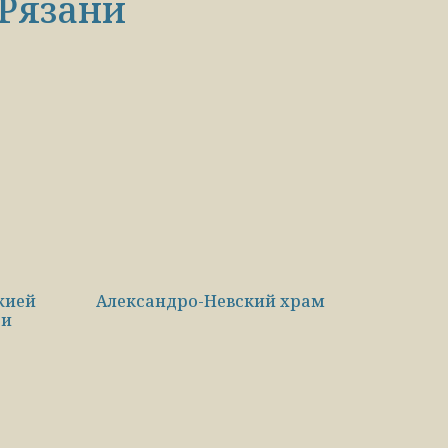
 Рязани
жией
Александро-Невский храм
ри