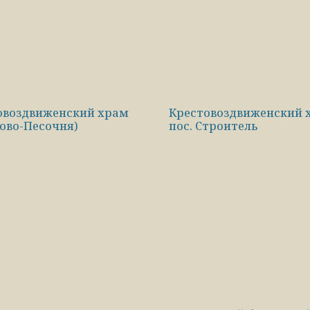
овоздвиженский храм
Крестовоздвиженский 
ово-Песочня)
пос. Строитель