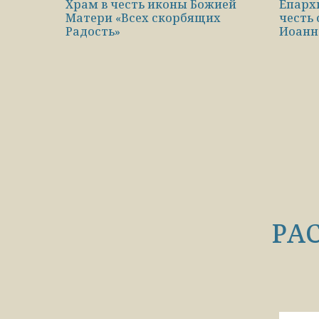
Храм в честь иконы Божией
Епарх
Матери «Всех скорбящих
честь 
Радость»
Иоанн
РА