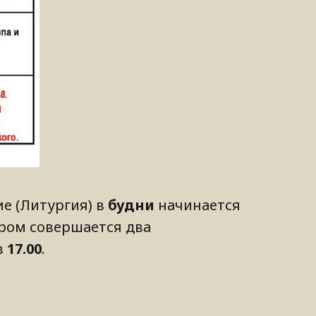
ие (Литургия) в
будни
начинается
ром совершается два
в
17.00
.