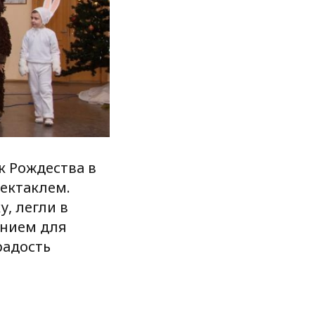
к Рождества в
ектаклем.
у, легли в
анием для
радость