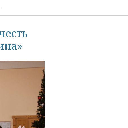
и
 честь
ина»